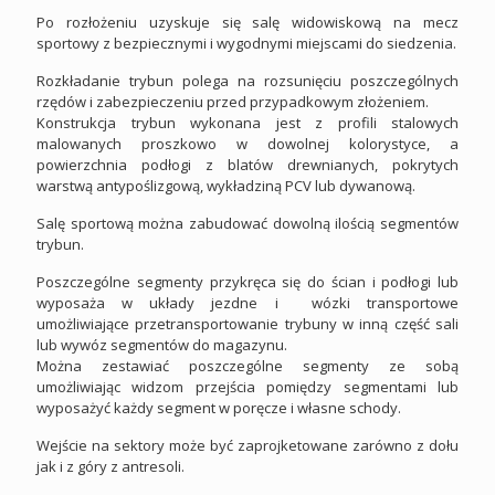
Po rozłożeniu uzyskuje się salę widowiskową na mecz
sportowy z bezpiecznymi i wygodnymi miejscami do siedzenia.
Rozkładanie trybun polega na rozsunięciu poszczególnych
rzędów i zabezpieczeniu przed przypadkowym złożeniem.
Konstrukcja trybun wykonana jest z profili stalowych
malowanych proszkowo w dowolnej kolorystyce, a
powierzchnia podłogi z blatów drewnianych, pokrytych
warstwą antypoślizgową, wykładziną PCV lub dywanową.
Salę sportową można zabudować dowolną ilością segmentów
trybun.
Poszczególne segmenty przykręca się do ścian i podłogi lub
wyposaża w układy jezdne i wózki transportowe
umożliwiające przetransportowanie trybuny w inną część sali
lub wywóz segmentów do magazynu.
Można zestawiać poszczególne segmenty ze sobą
umożliwiając widzom przejścia pomiędzy segmentami lub
wyposażyć każdy segment w poręcze i własne schody.
Wejście na sektory może być zaprojketowane zarówno z dołu
jak i z góry z antresoli.