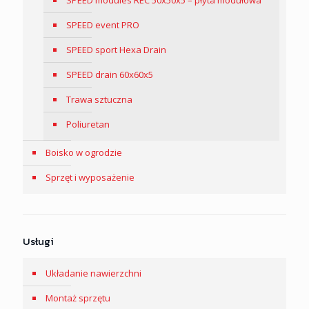
SPEED modules REC 50x50x5 – płyta modułowa
SPEED event PRO
SPEED sport Hexa Drain
SPEED drain 60x60x5
Trawa sztuczna
Poliuretan
Boisko w ogrodzie
Sprzęt i wyposażenie
Usługi
Układanie nawierzchni
Montaż sprzętu