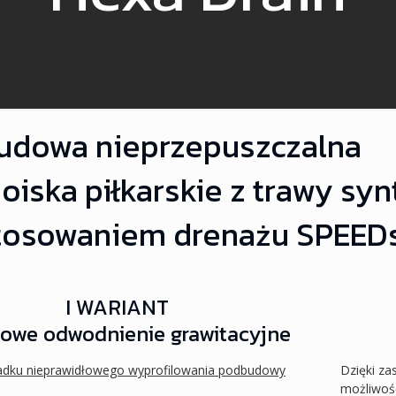
udowa nieprzepuszczalna
oiska piłkarskie z trawy syn
tosowaniem drenażu SPEEDs
I WARIANT
owe odwodnienie grawitacyjne
adku nieprawidłowego wyprofilowania podbudowy
Dzięki z
możliwoś