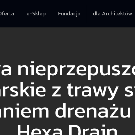
Oferta
e-Sklep
Fundacja
dla Architektów
 nieprzepusz
arskie z trawy 
aniem drenażu
Hexa Drain