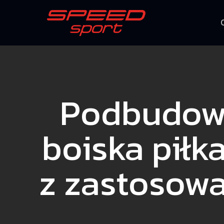
Podbudowa
boiska piłk
z zastosow