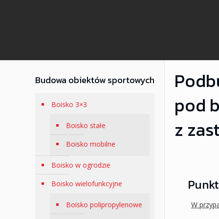
Podb
Budowa obiektów sportowych
pod b
Boisko 3×3
z zas
Boisko stałe
Boisko mobilne
Boisko w ogrodzie
Punkt
Boisko wielofunkcyjne
Boisko polipropylenowe
W przyp