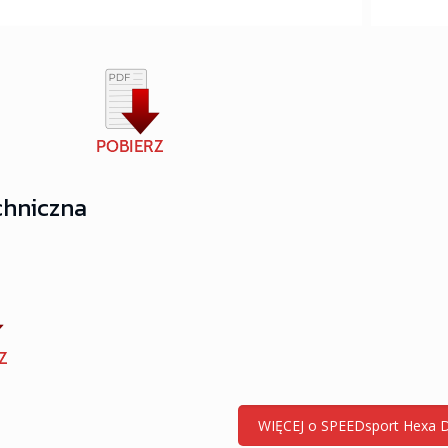
chniczna
WIĘCEJ o SPEEDsport Hexa D